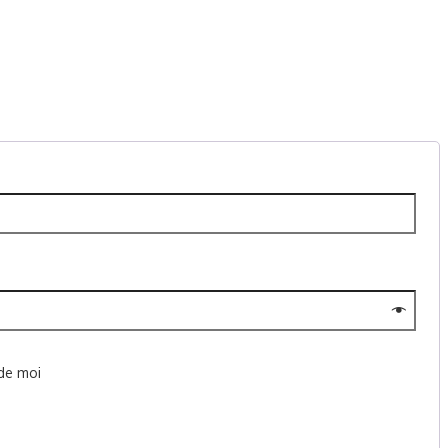
ire
de moi